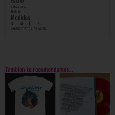
Estilo
Manga Corta
Tubular
Medidas
S
M
L
XL
69/50
72/53
74/56
76/58
También te recomendamos…