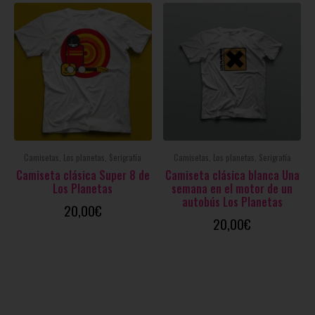
Camisetas, Los planetas, Serigrafía
Camisetas, Los planetas, Serigrafía
Camiseta clásica Super 8 de
Camiseta clásica blanca Una
Los Planetas
semana en el motor de un
autobús Los Planetas
20,00
€
20,00
€