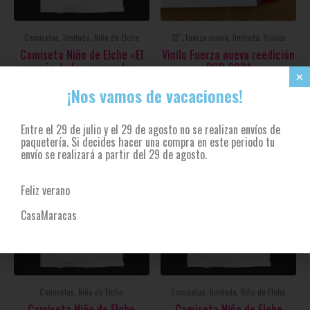
Camisetas, limitada, Niño de Elche
12", Fuerza nueva, limitada, Vinilos
Camiseta Niño de Elche «El
Vinilo Fuerza nueva reedición
pregón de los caramelos»
RSD 2021
×
10,00
€
8,00
€
30,00
€
¡Nos vamos de vacaciones!
Entre el 29 de julio y el 29 de agosto no se realizan envíos de
paquetería. Si decides hacer una compra en este periodo tu
envío se realizará a partir del 29 de agosto.
Feliz verano
CasaMaracas
Camisetas, Niño de Elche
Camisetas, limitada, Niño de Elche
Camiseta Niño de Elche
Camiseta Niño de Elche