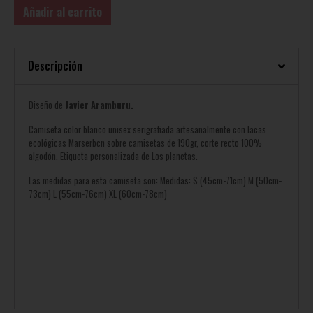
Añadir al carrito
Descripción
Diseño de
Javier Aramburu.
Camiseta color blanco unisex serigrafiada artesanalmente con lacas
ecológicas Marserbcn sobre camisetas de 190gr, corte recto 100%
algodón. Etiqueta personalizada de Los planetas.
Las medidas para esta camiseta son: Medidas: S (45cm-71cm) M (50cm-
73cm) L (55cm-76cm) XL (60cm-78cm)