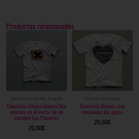
Productos relacionados
Camisetas, Los planetas, Serigrafía
Camisetas, Los planetas
Camiseta clásica blanca Una
Camiseta blanca «Las
semana en el motor de un
canciones del agua»
autobús Los Planetas
20,00
€
20,00
€