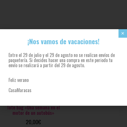
También te recomendamos…
×
¡Nos vamos de vacaciones!
Entre el 29 de julio y el 29 de agosto no se realizan envíos de
paquetería. Si decides hacer una compra en este periodo tu
envío se realizará a partir del 29 de agosto.
Feliz verano
CasaMaracas
limitada, Los planetas, Tote bag
Tote bag «Una semana en el
motor de un autobús»
20,00
€