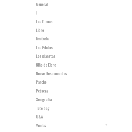
General
J
Las Dianas
Libro
limitada
Los Pilotos
Los planetas
Niño de Elche
Nueve Desconocidos
Parche
Petacas
Serigrafía
Tote bag
U&A
Vinilos