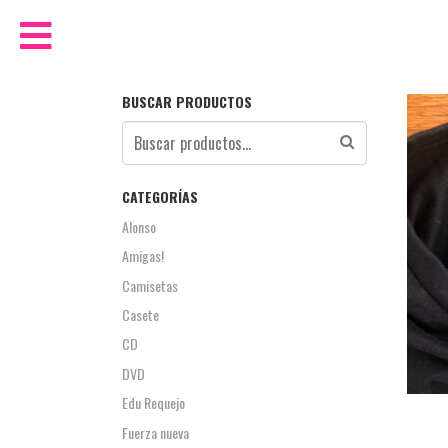
BUSCAR PRODUCTOS
CATEGORÍAS
Alonso
Amigas!
Camisetas
Casete
CD
DVD
Edu Requejo
Fuerza nueva