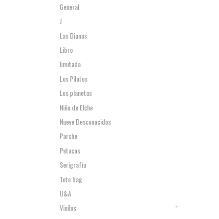
General
J
Las Dianas
Libro
limitada
Los Pilotos
Los planetas
Niño de Elche
Nueve Desconocidos
Parche
Petacas
Serigrafía
Tote bag
U&A
Vinilos