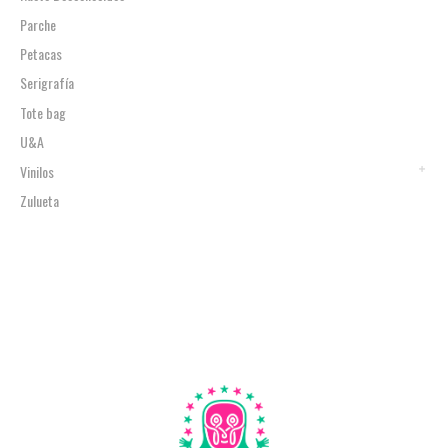
Parche
Petacas
Serigrafía
Tote bag
U&A
Vinilos
Zulueta