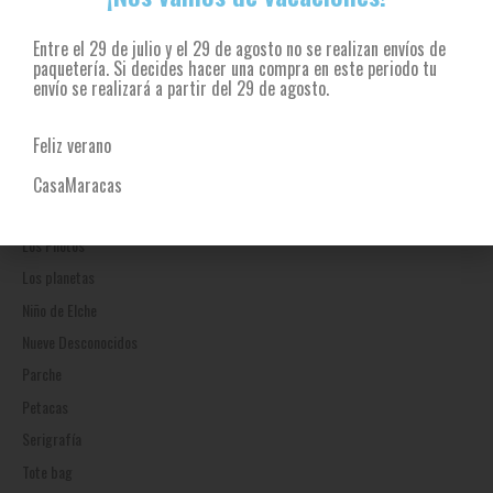
Edu Requejo
Entre el 29 de julio y el 29 de agosto no se realizan envíos de
Fuerza nueva
paquetería. Si decides hacer una compra en este periodo tu
General
envío se realizará a partir del 29 de agosto.
J
Feliz verano
Las Dianas
Libro
CasaMaracas
limitada
Los Pilotos
Los planetas
Niño de Elche
Nueve Desconocidos
Parche
Petacas
Serigrafía
Tote bag