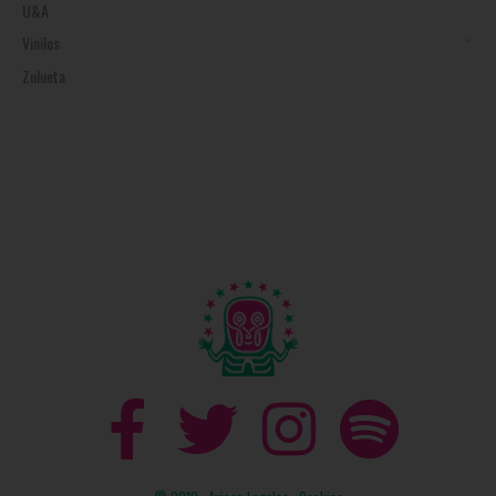
U&A
Vinilos
Zulueta