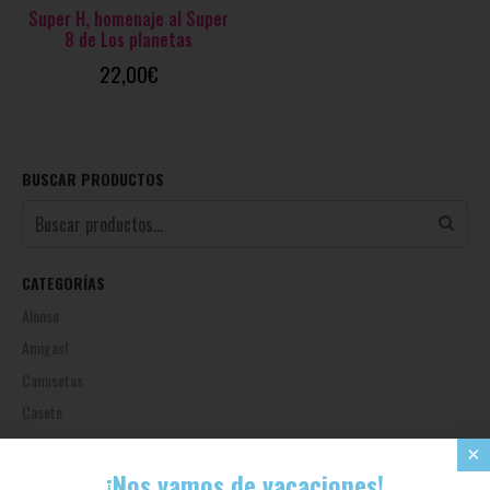
Super H, homenaje al Super
8 de Los planetas
22,00
€
BUSCAR PRODUCTOS
CATEGORÍAS
Alonso
Amigas!
Camisetas
Casete
CD
×
¡Nos vamos de vacaciones!
DVD