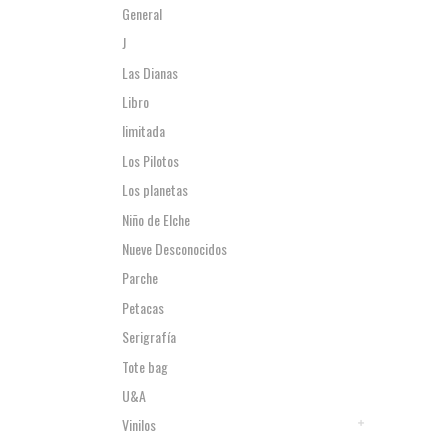
General
J
Las Dianas
Libro
limitada
Los Pilotos
Los planetas
Niño de Elche
Nueve Desconocidos
Parche
Petacas
Serigrafía
Tote bag
U&A
Vinilos